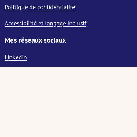
Politique de confidentialité
Accessibilité et langage inclusif
Mes réseaux sociaux
Linkedin
Informations
© 2020-2026 Bleu Renard studio
Graphiste freelance basé en Bretagne (Rennes,
Dinard et Saint-Malo)
Ce site émet en moyenne entre 0,10 et 0,20g